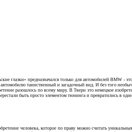
ские глазки» предназначался только для автомобилей BMW - это
ет автомобилю таинственный и загадочный вид. И без того нео
етение разошлось по всему миру. В Твери это немецкое изобре
» перестали быть просто элементом тюнинга и превратились в о
зобретение человека, которое по праву можно считать уникальны