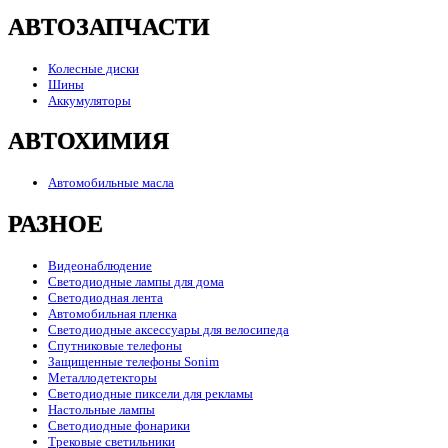
АВТОЗАПЧАСТИ
Колесные диски
Шины
Аккумуляторы
АВТОХИМИЯ
Автомобильные масла
РАЗНОЕ
Видеонаблюдение
Светодиодные лампы для дома
Светодиодная лента
Автомобильная пленка
Светодиодные аксессуары для велосипеда
Спутниковые телефоны
Защищенные телефоны Sonim
Металлодетекторы
Светодиодные пиксели для рекламы
Настольные лампы
Светодиодные фонарики
Трековые светильники