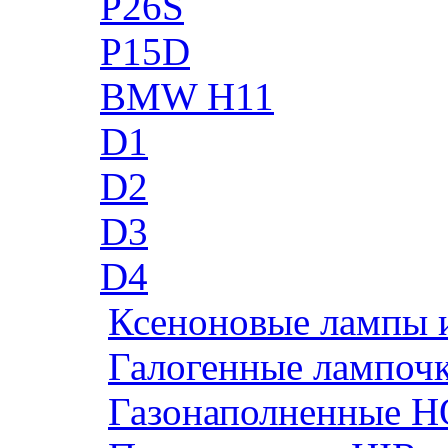
P26S
P15D
BMW H11
D1
D2
D3
D4
Ксеноновые лампы 
Галогенные лампоч
Газонаполненные H