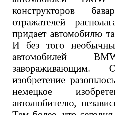
конструкторов бава
отражателей распола
придает автомобилю та
И без того необычны
автомобилей BM
завораживающим. 
изобретение разошлос
немецкое изобре
автолюбителю, независ
Тем более, что сегодня