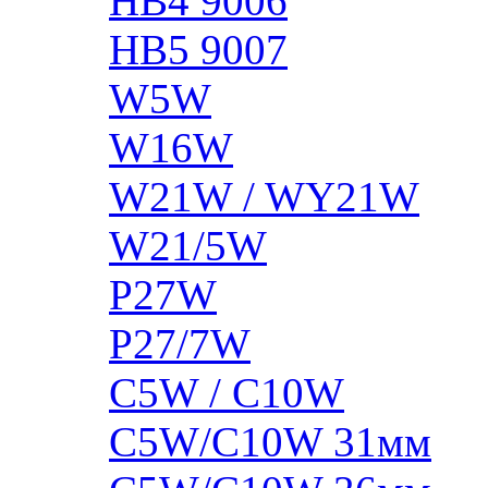
HB4 9006
HB5 9007
W5W
W16W
W21W / WY21W
W21/5W
P27W
P27/7W
C5W / C10W
C5W/C10W 31мм