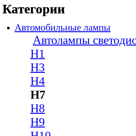
Категории
Автомобильные лампы
Автолампы светоди
H1
H3
H4
H7
H8
H9
H10