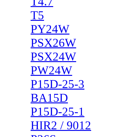
T4.7
T5
PY24W
PSX26W
PSX24W
PW24W
P15D-25-3
BA15D
P15D-25-1
HIR2 / 9012