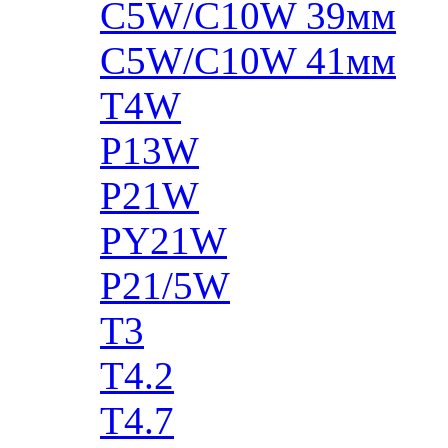
C5W/C10W 39мм
C5W/C10W 41мм
T4W
P13W
P21W
PY21W
P21/5W
T3
T4.2
T4.7