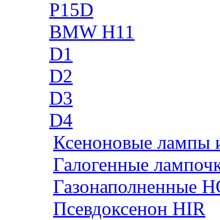
P15D
BMW H11
D1
D2
D3
D4
Ксеноновые лампы 
Галогенные лампоч
Газонаполненные H
Псевдоксенон HIR