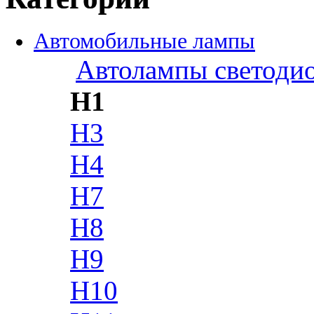
Автомобильные лампы
Автолампы светоди
H1
H3
H4
H7
H8
H9
H10