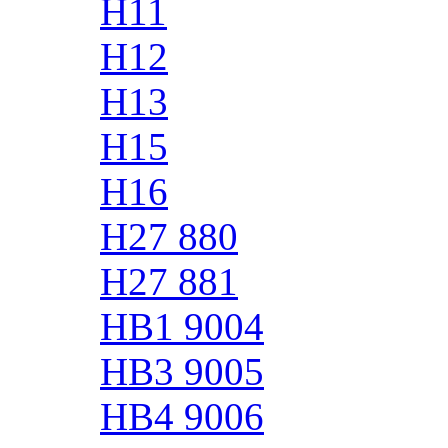
H11
H12
H13
H15
H16
H27 880
H27 881
HB1 9004
HB3 9005
HB4 9006