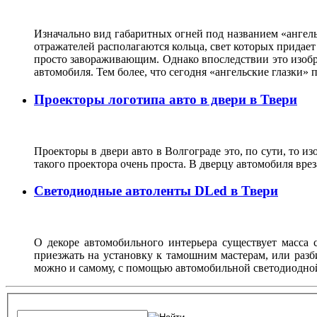
Изначально вид габаритных огней под названием «ангель
отражателей располагаются кольца, свет которых прида
просто завораживающим. Однако впоследствии это изобр
автомобиля. Тем более, что сегодня «ангельские глазки
Проекторы логотипа авто в двери в Твери
Проекторы в двери авто в Волгограде это, по сути, то и
такого проектора очень проста. В дверцу автомобиля вре
Светодиодные автоленты DLed в Твери
О декоре автомобильного интерьера существует масса с
приезжать на установку к тамошним мастерам, или разб
можно и самому, с помощью автомобильной светодиодно