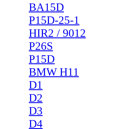
BA15D
P15D-25-1
HIR2 / 9012
P26S
P15D
BMW H11
D1
D2
D3
D4