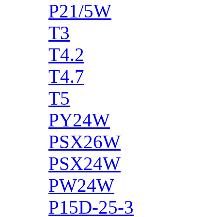
P21/5W
T3
T4.2
T4.7
T5
PY24W
PSX26W
PSX24W
PW24W
P15D-25-3