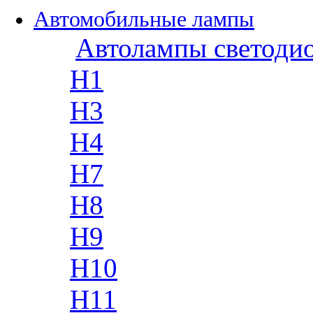
Автомобильные лампы
Автолампы светоди
H1
H3
H4
H7
H8
H9
H10
H11