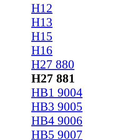
H12
H13
H15
H16
H27 880
H27 881
HB1 9004
HB3 9005
HB4 9006
HB5 9007