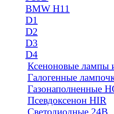
BMW H11
D1
D2
D3
D4
Ксеноновые лампы 
Галогенные лампоч
Газонаполненные H
Псевдоксенон HIR
Cветодиодные 24B