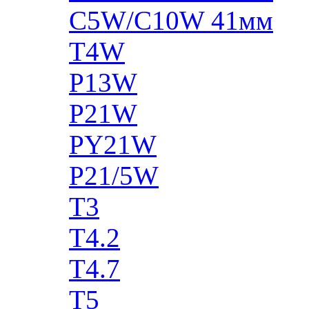
C5W/C10W 41мм
T4W
P13W
P21W
PY21W
P21/5W
T3
T4.2
T4.7
T5