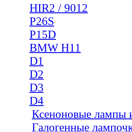
HIR2 / 9012
P26S
P15D
BMW H11
D1
D2
D3
D4
Ксеноновые лампы 
Галогенные лампоч