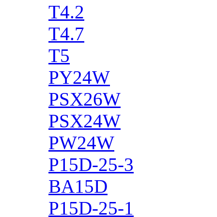
T4.2
T4.7
T5
PY24W
PSX26W
PSX24W
PW24W
P15D-25-3
BA15D
P15D-25-1