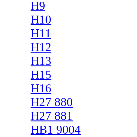
H9
H10
H11
H12
H13
H15
H16
H27 880
H27 881
HB1 9004