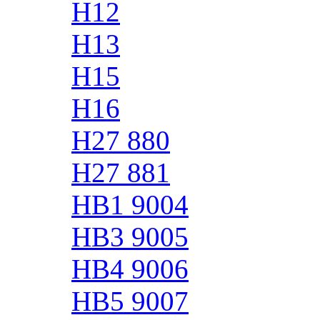
H12
H13
H15
H16
H27 880
H27 881
HB1 9004
HB3 9005
HB4 9006
HB5 9007