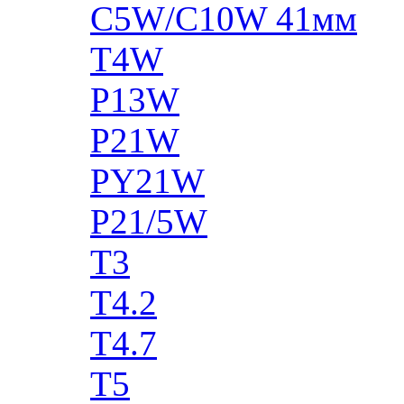
C5W/C10W 41мм
T4W
P13W
P21W
PY21W
P21/5W
T3
T4.2
T4.7
T5