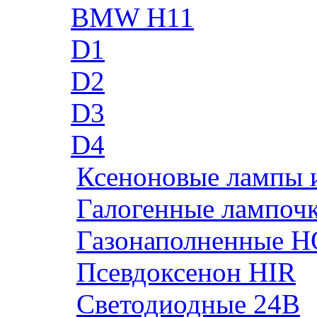
BMW H11
D1
D2
D3
D4
Ксеноновые лампы 
Галогенные лампоч
Газонаполненные H
Псевдоксенон HIR
Cветодиодные 24B