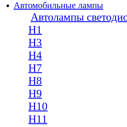
Автомобильные лампы
Автолампы светоди
H1
H3
H4
H7
H8
H9
H10
H11