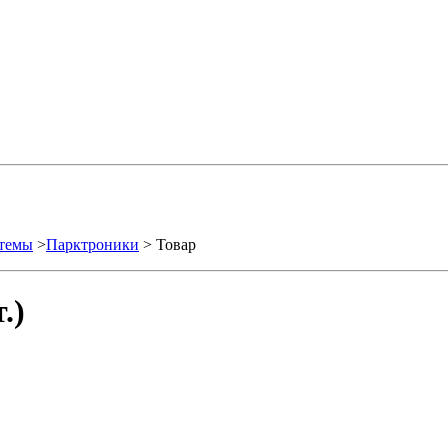
стемы
>
Парктроники
> Товар
.)