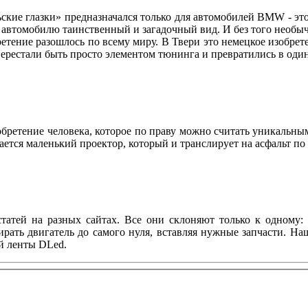
ские глазки» предназначался только для автомобилей BMW - это
ет автомобилю таинственный и загадочный вид. И без того нео
етение разошлось по всему миру. В Твери это немецкое изобре
» перестали быть просто элементом тюнинга и превратились в о
зобретение человека, которое по праву можно считать уникальны
зается маленький проектор, который и транслирует на асфальт п
татей на разных сайтах. Все они склоняют только к одному: 
ирать двигатель до самого нуля, вставляя нужные запчасти. Н
й ленты DLed.