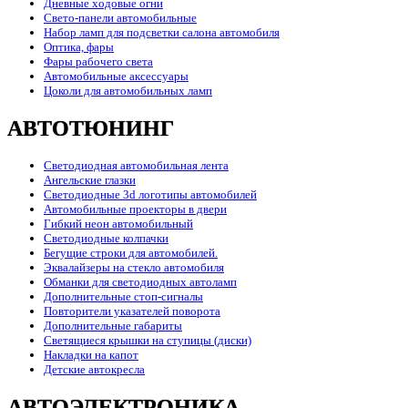
Дневные ходовые огни
Свето-панели автомобильные
Набор ламп для подсветки салона автомобиля
Оптика, фары
Фары рабочего света
Автомобильные аксессуары
Цоколи для автомобильных ламп
АВТОТЮНИНГ
Светодиодная автомобильная лента
Ангельские глазки
Светодиодные 3d логотипы автомобилей
Автомобильные проекторы в двери
Гибкий неон автомобильный
Светодиодные колпачки
Бегущие строки для автомобилей.
Эквалайзеры на стекло автомобиля
Обманки для светодиодных автоламп
Дополнительные стоп-сигналы
Повторители указателей поворота
Дополнительные габариты
Светящиеся крышки на ступицы (диски)
Накладки на капот
Детские автокресла
АВТОЭЛЕКТРОНИКА