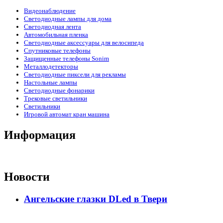
Видеонаблюдение
Светодиодные лампы для дома
Светодиодная лента
Автомобильная пленка
Светодиодные аксессуары для велосипеда
Спутниковые телефоны
Защищенные телефоны Sonim
Металлодетекторы
Светодиодные пиксели для рекламы
Настольные лампы
Светодиодные фонарики
Трековые светильники
Светильники
Игровой автомат кран машина
Информация
Новости
Ангельские глазки DLed в Твери