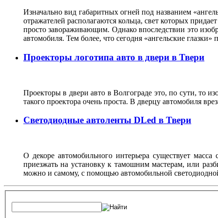
Изначально вид габаритных огней под названием «ангель
отражателей располагаются кольца, свет которых прида
просто завораживающим. Однако впоследствии это изобр
автомобиля. Тем более, что сегодня «ангельские глазки
Проекторы логотипа авто в двери в Твери
Проекторы в двери авто в Волгограде это, по сути, то и
такого проектора очень проста. В дверцу автомобиля вре
Светодиодные автоленты DLed в Твери
О декоре автомобильного интерьера существует масса с
приезжать на установку к тамошним мастерам, или разб
можно и самому, с помощью автомобильной светодиодно