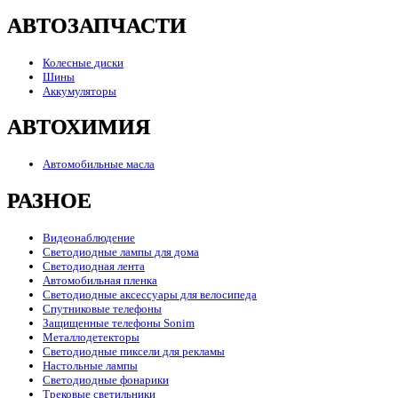
АВТОЗАПЧАСТИ
Колесные диски
Шины
Аккумуляторы
АВТОХИМИЯ
Автомобильные масла
РАЗНОЕ
Видеонаблюдение
Светодиодные лампы для дома
Светодиодная лента
Автомобильная пленка
Светодиодные аксессуары для велосипеда
Спутниковые телефоны
Защищенные телефоны Sonim
Металлодетекторы
Светодиодные пиксели для рекламы
Настольные лампы
Светодиодные фонарики
Трековые светильники