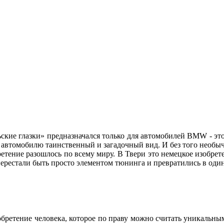
ские глазки» предназначался только для автомобилей BMW - это
ет автомобилю таинственный и загадочный вид. И без того нео
етение разошлось по всему миру. В Твери это немецкое изобре
» перестали быть просто элементом тюнинга и превратились в о
зобретение человека, которое по праву можно считать уникальны