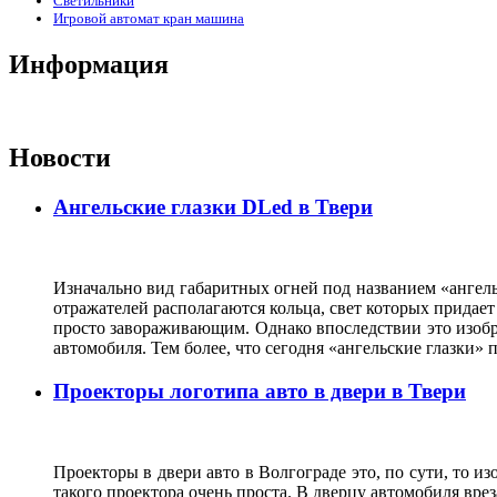
Светильники
Игровой автомат кран машина
Информация
Новости
Ангельские глазки DLed в Твери
Изначально вид габаритных огней под названием «ангель
отражателей располагаются кольца, свет которых прида
просто завораживающим. Однако впоследствии это изобр
автомобиля. Тем более, что сегодня «ангельские глазки
Проекторы логотипа авто в двери в Твери
Проекторы в двери авто в Волгограде это, по сути, то и
такого проектора очень проста. В дверцу автомобиля вре