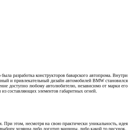
 была разработка конструкторов баварского автопрома. Внутри
бычный и привлекательный дизайн автомобилей BMW становился
тение доступно любому автолюбителю, независимо от марки его
дин из составляющих элементов габаритных огней.
м. При этом, несмотря на свою практически уникальность, идея
о выбору хозяина либо логотип машины, либо какой то рисунок.