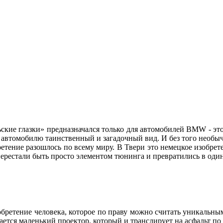
ские глазки» предназначался только для автомобилей BMW - это
ет автомобилю таинственный и загадочный вид. И без того нео
етение разошлось по всему миру. В Твери это немецкое изобре
» перестали быть просто элементом тюнинга и превратились в о
зобретение человека, которое по праву можно считать уникальны
зается маленький проектор, который и транслирует на асфальт п