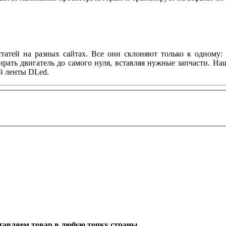
татей на разных сайтах. Все они склоняют только к одному: 
ирать двигатель до самого нуля, вставляя нужные запчасти. Н
й ленты DLed.
оставляем товар в любую точку страны.