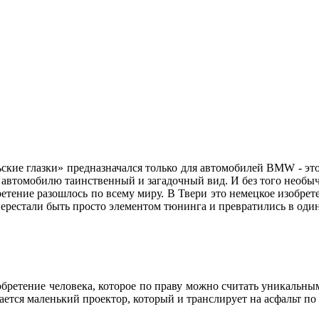
ские глазки» предназначался только для автомобилей BMW - это
ет автомобилю таинственный и загадочный вид. И без того нео
етение разошлось по всему миру. В Твери это немецкое изобре
» перестали быть просто элементом тюнинга и превратились в о
зобретение человека, которое по праву можно считать уникальны
зается маленький проектор, который и транслирует на асфальт п