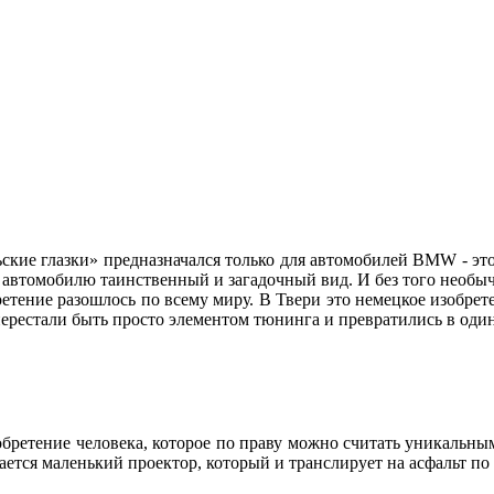
ские глазки» предназначался только для автомобилей BMW - это
ет автомобилю таинственный и загадочный вид. И без того нео
етение разошлось по всему миру. В Твери это немецкое изобре
» перестали быть просто элементом тюнинга и превратились в о
зобретение человека, которое по праву можно считать уникальны
зается маленький проектор, который и транслирует на асфальт п