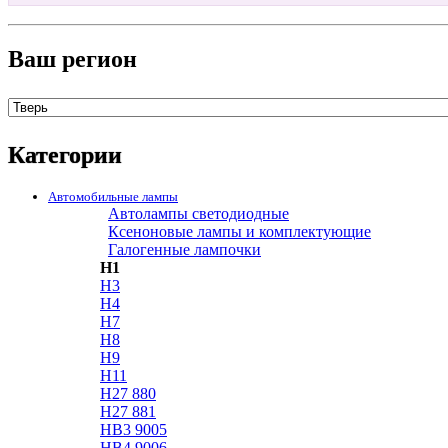
Ваш регион
Категории
Автомобильные лампы
Автолампы светодиодные
Ксеноновые лампы и комплектующие
Галогенные лампочки
H1
H3
H4
H7
H8
H9
H11
H27 880
H27 881
HB3 9005
HB4 9006