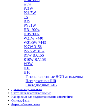
w5w
P21W
P21/5W
T5
B35
PY21W
HB1 9004
HB5 9007
W21W 7440
W21/5W 7443
P27W 3156
P27/7W 3157
R5W BA15S
R10W BA15S
W3W
H16
H10
Газонаполненные HOD автолампы
Псевдоксенон HIR
Cветодиодные 24B
Дневные ходовые огни
Свето-панели автомобильные
Набор ламп для подсветки салона автомобиля
Оптика, фары
Фары рабочего света