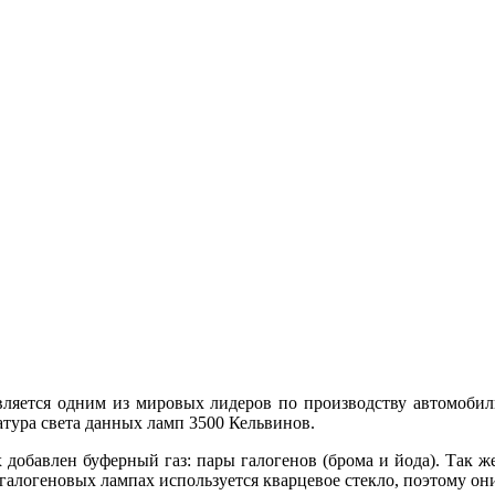
nds) является одним из мировых лидеров по производству автомо
атура света данных ламп 3500 Кельвинов.
 добавлен буферный газ: пары галогенов (брома и йода). Так ж
 галогеновых лампах используется кварцевое стекло, поэтому о