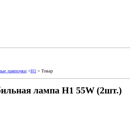
ные лампочки
>
H1
> Товар
бильная лампа H1 55W (2шт.)