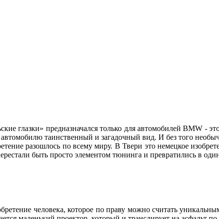
ские глазки» предназначался только для автомобилей BMW - это
ет автомобилю таинственный и загадочный вид. И без того нео
етение разошлось по всему миру. В Твери это немецкое изобре
» перестали быть просто элементом тюнинга и превратились в о
зобретение человека, которое по праву можно считать уникальны
зается маленький проектор, который и транслирует на асфальт п