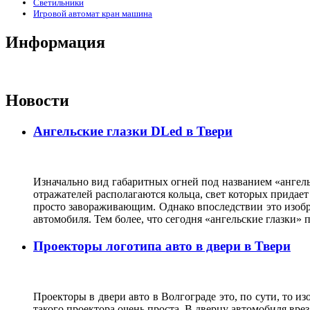
Светильники
Игровой автомат кран машина
Информация
Новости
Ангельские глазки DLed в Твери
Изначально вид габаритных огней под названием «ангель
отражателей располагаются кольца, свет которых прида
просто завораживающим. Однако впоследствии это изобр
автомобиля. Тем более, что сегодня «ангельские глазки
Проекторы логотипа авто в двери в Твери
Проекторы в двери авто в Волгограде это, по сути, то и
такого проектора очень проста. В дверцу автомобиля вре