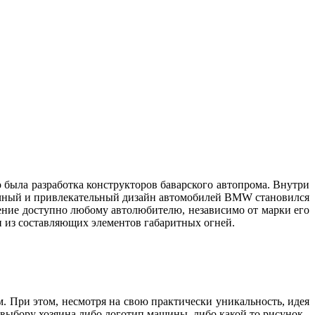
 была разработка конструкторов баварского автопрома. Внутри
бычный и привлекательный дизайн автомобилей BMW становился
тение доступно любому автолюбителю, независимо от марки его
дин из составляющих элементов габаритных огней.
м. При этом, несмотря на свою практически уникальность, идея
о выбору хозяина либо логотип машины, либо какой то рисунок.