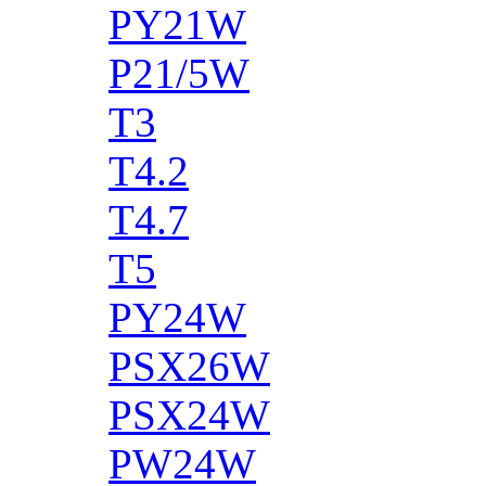
PY21W
P21/5W
T3
T4.2
T4.7
T5
PY24W
PSX26W
PSX24W
PW24W