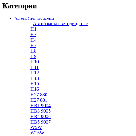
Категории
Автомобильные лампы
Автолампы светодиодные
H1
H3
H4
H7
H8
H9
H10
H11
H12
H13
H15
H16
H27 880
H27 881
HB1 9004
HB3 9005
HB4 9006
HB5 9007
W5W
W16W