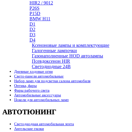
HIR2 / 9012
P26S
P15D
BMW H11
D1
D2
D3
D4
Ксеноновые лампы и комплектующие
Галогенные лампочки
Газонаполненные HOD автолампы
Псевдоксенон HIR
Cветодиодные 24B
Дневные ходовые огни
Свето-панели автомобильные
Набор ламп для подсветки салона автомобиля
Оптика, фары
Фары рабочего света
Автомобильные аксессуары
Цоколи для автомобильных ламп
АВТОТЮНИНГ
Светодиодная автомобильная лента
Ангельские глазки