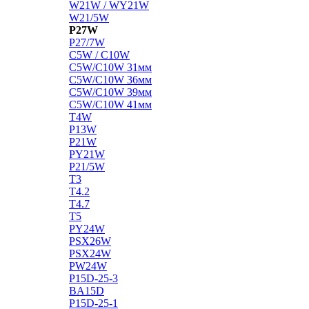
W21W / WY21W
W21/5W
P27W
P27/7W
C5W / C10W
C5W/C10W 31мм
C5W/C10W 36мм
C5W/C10W 39мм
C5W/C10W 41мм
T4W
P13W
P21W
PY21W
P21/5W
T3
T4.2
T4.7
T5
PY24W
PSX26W
PSX24W
PW24W
P15D-25-3
BA15D
P15D-25-1