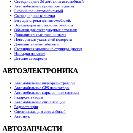
Светодиодные 3d логотипы автомобилей
Автомобильные проекторы в двери
Гибкий неон автомобильный
Светодиодные колпачки
Бегущие строки для автомобилей.
Эквалайзеры на стекло автомобиля
Обманки для светодиодных автоламп
Дополнительные стоп-сигналы
Повторители указателей поворота
Дополнительные габариты
Светящиеся крышки на ступицы (диски)
Накладки на капот
Детские автокресла
АВТОЭЛЕКТРОНИКА
Автомобильные видеорегистраторы
Автомобильные GPS навигаторы
Автомобильные парковочные системы
Радар-детекторы
Автомобильные сигнализации
Радиостанции
Спецсигналы для автомобилей
Автозвук
АВТОЗАПЧАСТИ