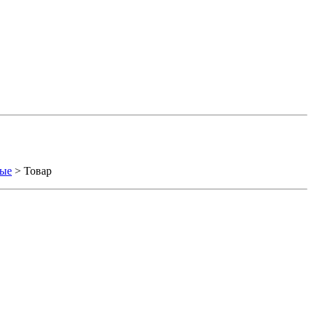
вые
> Товар