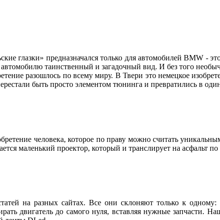
ские глазки» предназначался только для автомобилей BMW - это
ет автомобилю таинственный и загадочный вид. И без того нео
етение разошлось по всему миру. В Твери это немецкое изобре
» перестали быть просто элементом тюнинга и превратились в о
зобретение человека, которое по праву можно считать уникальны
зается маленький проектор, который и транслирует на асфальт п
татей на разных сайтах. Все они склоняют только к одному: 
ирать двигатель до самого нуля, вставляя нужные запчасти. Н