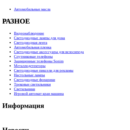
Автомобильные масла
РАЗНОЕ
Видеонаблюдение
Светодиодные лампы для дома
Светодиодная лента
Автомобильная пленка
Светодиодные аксессуары для велосипеда
Спутниковые телефоны
Защищенные телефоны Sonim
Металлодетекторы
Светодиодные пиксели для рекламы
Настольные лампы
Светодиодные фонарики
Трековые светильники
Светильники
Игровой автомат кран машина
Информация