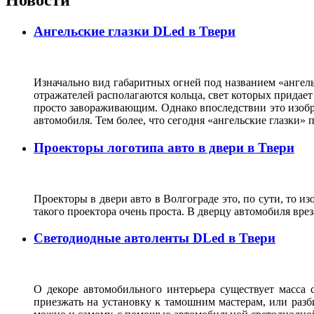
Новости
Ангельские глазки DLed в Твери
Изначально вид габаритных огней под названием «ангель
отражателей располагаются кольца, свет которых прида
просто завораживающим. Однако впоследствии это изобр
автомобиля. Тем более, что сегодня «ангельские глазки
Проекторы логотипа авто в двери в Твери
Проекторы в двери авто в Волгограде это, по сути, то и
такого проектора очень проста. В дверцу автомобиля вре
Светодиодные автоленты DLed в Твери
О декоре автомобильного интерьера существует масса с
приезжать на установку к тамошним мастерам, или разб