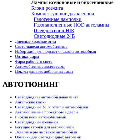
Лампы ксеноновые и биксеноновые
Блоки розжига
Комплектующие для ксенона
Галогенные лампочки
Газонаполненные HOD автолампы
Псевдоксенон HIR
Cветодиодные 24B
Дневные ходовые огни
Свето-панели автомобильные
Набор ламп для подсветки салона автомобиля
Оптика, фары
Фары рабочего света
Автомобильные аксессуары
Цоколи для автомобильных ламп
АВТОТЮНИНГ
Светодиодная автомобильная лента
Ангельские глазки
Светодиодные 3d логотипы автомобилей
Автомобильные проекторы в двери
Гибкий неон автомобильный
Светодиодные колпачки
Бегущие строки для автомобилей.
Эквалайзеры на стекло автомобиля
Обманки для светодиодных автоламп