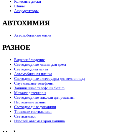
Колесные диски
Шины
Аккумуляторы
АВТОХИМИЯ
Автомобильные масла
РАЗНОЕ
Видеонаблюдение
Светодиодные лампы для дома
Светодиодная лента
Автомобильная пленка
Светодиодные аксессуары для велосипеда
Спутниковые телефоны
Защищенные телефоны Sonim
Металлодетекторы
Светодиодные пиксели для рекламы
Настольные лампы
Светодиодные фонарики
Трековые светильники
Светильники
Игровой автомат кран машина