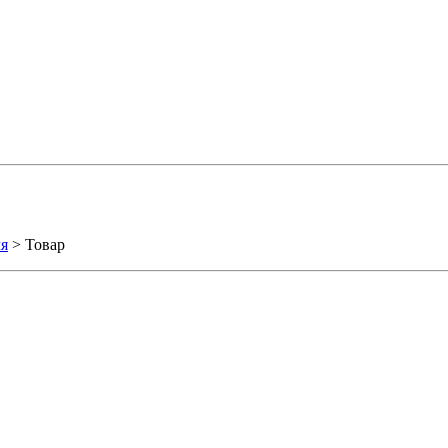
ля
> Товар