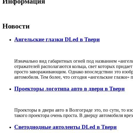
Информация
Новости
Ангельские глазки DLed в Твери
Изначально вид габаритных огней под названием «ангель
отражателей располагаются кольца, свет которых прида
просто завораживающим. Однако впоследствии это изобр
автомобиля. Тем более, что сегодня «ангельские глазки
Проекторы логотипа авто в двери в Твери
Проекторы в двери авто в Волгограде это, по сути, то и
такого проектора очень проста. В дверцу автомобиля вре
Светодиодные автоленты DLed в Твери