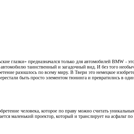
ские глазки» предназначался только для автомобилей BMW - это
ет автомобилю таинственный и загадочный вид. И без того нео
етение разошлось по всему миру. В Твери это немецкое изобре
» перестали быть просто элементом тюнинга и превратились в о
зобретение человека, которое по праву можно считать уникальны
зается маленький проектор, который и транслирует на асфальт п