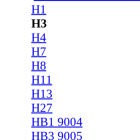
H1
H3
H4
H7
H8
H11
H13
H27
HB1 9004
HB3 9005