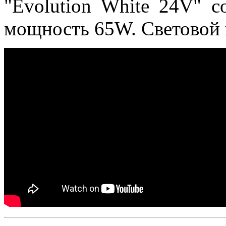
"Evolution White 24V" c
мощность 65W. Световой п