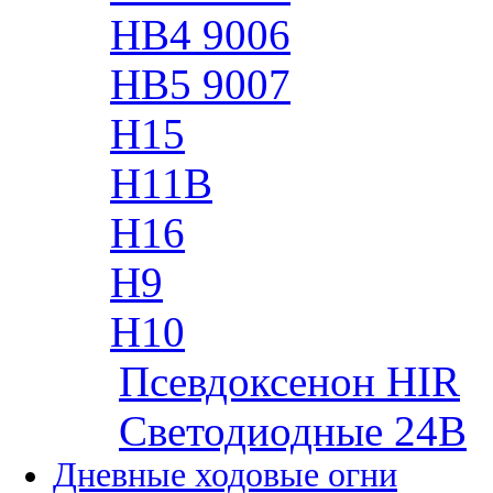
HB4 9006
HB5 9007
H15
H11B
H16
H9
H10
Псевдоксенон HIR
Cветодиодные 24B
Дневные ходовые огни