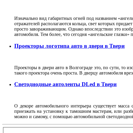
Изначально вид габаритных огней под названием «ангель
отражателей располагаются кольца, свет которых прида
просто завораживающим. Однако впоследствии это изобр
автомобиля. Тем более, что сегодня «ангельские глазки
Проекторы логотипа авто в двери в Твери
Проекторы в двери авто в Волгограде это, по сути, то и
такого проектора очень проста. В дверцу автомобиля вре
Светодиодные автоленты DLed в Твери
О декоре автомобильного интерьера существует масса с
приезжать на установку к тамошним мастерам, или разб
можно и самому, с помощью автомобильной светодиодно