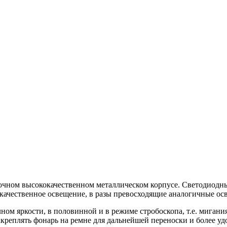
ом высококачественном металлическом корпусе. Светодиодные
чественное освещение, в разы превосходящие аналогичные осве
м яркости, в половинной и в режиме стробоскопа, т.е. мигания
креплять фонарь на ремне для дальнейшей переноски и более у