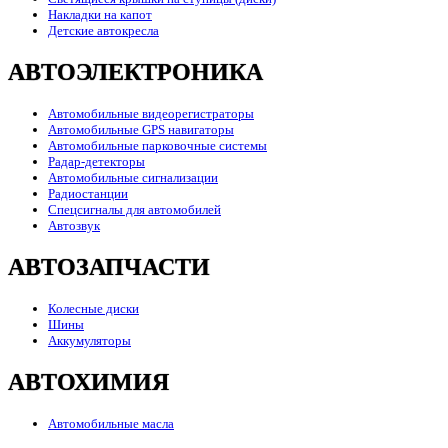
Накладки на капот
Детские автокресла
АВТОЭЛЕКТРОНИКА
Автомобильные видеорегистраторы
Автомобильные GPS навигаторы
Автомобильные парковочные системы
Радар-детекторы
Автомобильные сигнализации
Радиостанции
Спецсигналы для автомобилей
Автозвук
АВТОЗАПЧАСТИ
Колесные диски
Шины
Аккумуляторы
АВТОХИМИЯ
Автомобильные масла