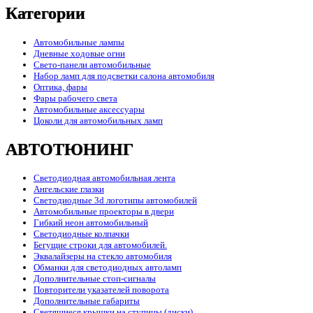
Категории
Автомобильные лампы
Дневные ходовые огни
Свето-панели автомобильные
Набор ламп для подсветки салона автомобиля
Оптика, фары
Фары рабочего света
Автомобильные аксессуары
Цоколи для автомобильных ламп
АВТОТЮНИНГ
Светодиодная автомобильная лента
Ангельские глазки
Светодиодные 3d логотипы автомобилей
Автомобильные проекторы в двери
Гибкий неон автомобильный
Светодиодные колпачки
Бегущие строки для автомобилей.
Эквалайзеры на стекло автомобиля
Обманки для светодиодных автоламп
Дополнительные стоп-сигналы
Повторители указателей поворота
Дополнительные габариты
Светящиеся крышки на ступицы (диски)