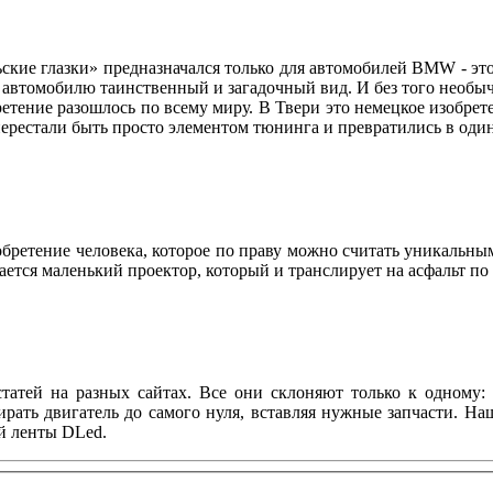
ские глазки» предназначался только для автомобилей BMW - это
ет автомобилю таинственный и загадочный вид. И без того нео
етение разошлось по всему миру. В Твери это немецкое изобре
» перестали быть просто элементом тюнинга и превратились в о
зобретение человека, которое по праву можно считать уникальны
зается маленький проектор, который и транслирует на асфальт п
татей на разных сайтах. Все они склоняют только к одному: 
ирать двигатель до самого нуля, вставляя нужные запчасти. Н
й ленты DLed.