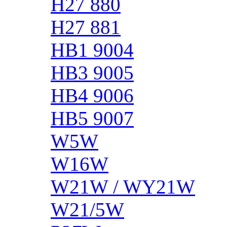
H27 880
H27 881
HB1 9004
HB3 9005
HB4 9006
HB5 9007
W5W
W16W
W21W / WY21W
W21/5W