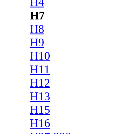
H4
H7
H8
H9
H10
H11
H12
H13
H15
H16