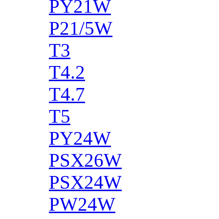
PY21W
P21/5W
T3
T4.2
T4.7
T5
PY24W
PSX26W
PSX24W
PW24W