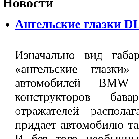
Новости
Ангельские глазки DL
Изначально вид габа
«ангельские глазки»
автомобилей BMW 
конструкторов бава
отражателей распола
придает автомобилю та
И без того необычны