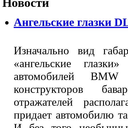
Новости
Ангельские глазки DL
Изначально вид габа
«ангельские глазки»
автомобилей BMW 
конструкторов бава
отражателей распола
придает автомобилю та
И без того необычны