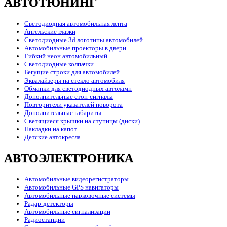
АВТОТЮНИНГ
Светодиодная автомобильная лента
Ангельские глазки
Светодиодные 3d логотипы автомобилей
Автомобильные проекторы в двери
Гибкий неон автомобильный
Светодиодные колпачки
Бегущие строки для автомобилей.
Эквалайзеры на стекло автомобиля
Обманки для светодиодных автоламп
Дополнительные стоп-сигналы
Повторители указателей поворота
Дополнительные габариты
Светящиеся крышки на ступицы (диски)
Накладки на капот
Детские автокресла
АВТОЭЛЕКТРОНИКА
Автомобильные видеорегистраторы
Автомобильные GPS навигаторы
Автомобильные парковочные системы
Радар-детекторы
Автомобильные сигнализации
Радиостанции