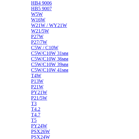
HB4 9006
HB5 9007
W5W
W16W
W21W / WY21W
W21/5W
P27W
P27/7W
C5W / C10W
C5W/C10W 31мм
C5W/C10W 36мм
C5W/C10W 39мм
C5W/C10W 41мм
T4W
P13W
P21W
PY21W
P21/5W
T3
T4.2
T4.7
T5
PY24W
PSX26W
PSX24W