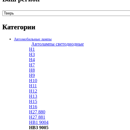
Категории
Автомобильные лампы
Автолампы светодиодные
H1
H3
H4
H7
H8
H9
H10
H11
H12
H13
H15
H16
H27 880
H27 881
HB1 9004
HB3 9005