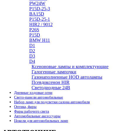
PW24W
P15D-25-3
BA15D
P15D-25-1
HIR2 / 9012
P26S
P15D
BMW H11
D1
D2
D3
D4
Ксеноновые лампы и комплектующие
Галогенные лампочки
Газонаполненные HOD автолампы
Псевдоксенон HIR
Cветодиодные 24B
Дневные ходовые огни
Свето-панели автомобильные
Набор ламп для подсветки салона автомобиля
Оптика, фары
Фары рабочего света
Автомобильные аксессуары
Цоколи для автомобильных ламп