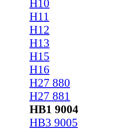
H10
H11
H12
H13
H15
H16
H27 880
H27 881
HB1 9004
HB3 9005