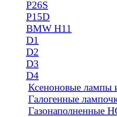
P26S
P15D
BMW H11
D1
D2
D3
D4
Ксеноновые лампы 
Галогенные лампоч
Газонаполненные H