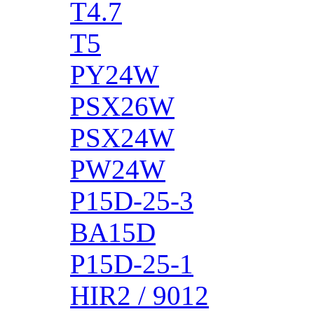
T4.7
T5
PY24W
PSX26W
PSX24W
PW24W
P15D-25-3
BA15D
P15D-25-1
HIR2 / 9012