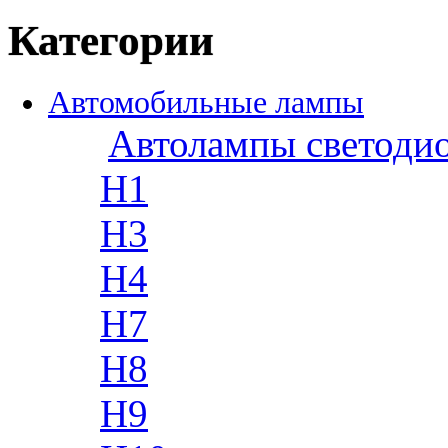
Категории
Автомобильные лампы
Автолампы светоди
H1
H3
H4
H7
H8
H9