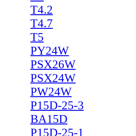
T4.2
T4.7
T5
PY24W
PSX26W
PSX24W
PW24W
P15D-25-3
BA15D
P15D-25-1