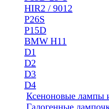
HIR2 / 9012
P26S
P15D
BMW H11
D1
D2
D3
D4
Ксеноновые лампы 
Галогенные лампоч