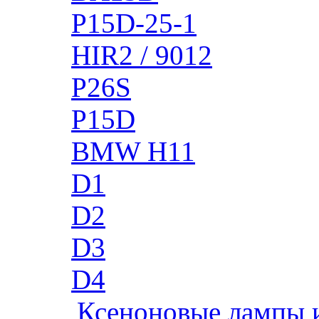
P15D-25-1
HIR2 / 9012
P26S
P15D
BMW H11
D1
D2
D3
D4
Ксеноновые лампы 