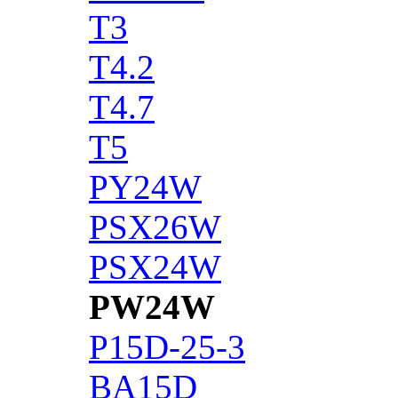
T3
T4.2
T4.7
T5
PY24W
PSX26W
PSX24W
PW24W
P15D-25-3
BA15D