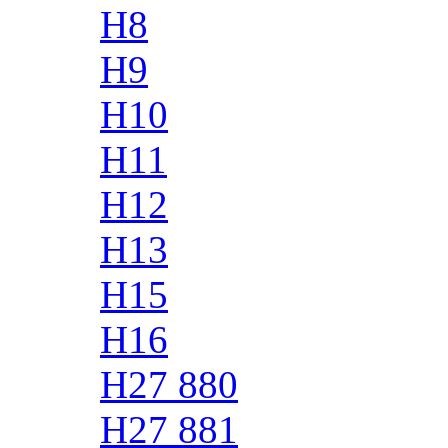
H8
H9
H10
H11
H12
H13
H15
H16
H27 880
H27 881