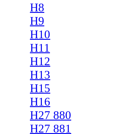
H8
H9
H10
H11
H12
H13
H15
H16
H27 880
H27 881