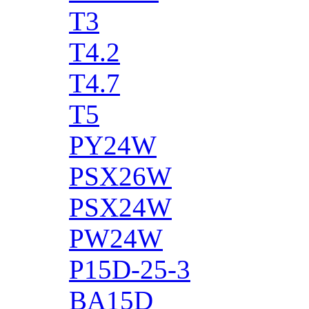
T3
T4.2
T4.7
T5
PY24W
PSX26W
PSX24W
PW24W
P15D-25-3
BA15D