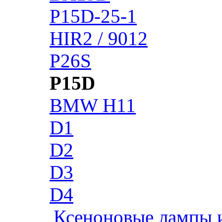
P15D-25-1
HIR2 / 9012
P26S
P15D
BMW H11
D1
D2
D3
D4
Ксеноновые лампы 