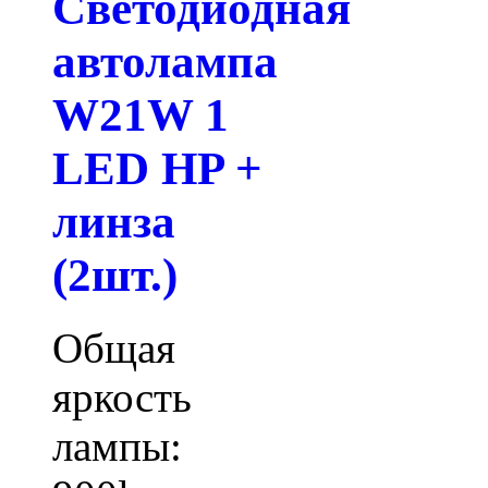
Светодиодная
автолампа
W21W 1
LED HP +
линза
(2шт.)
Общая
яркость
лампы: