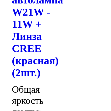
W21W -
11W +
Линза
CREE
(красная)
(2шт.)
Общая
яркость