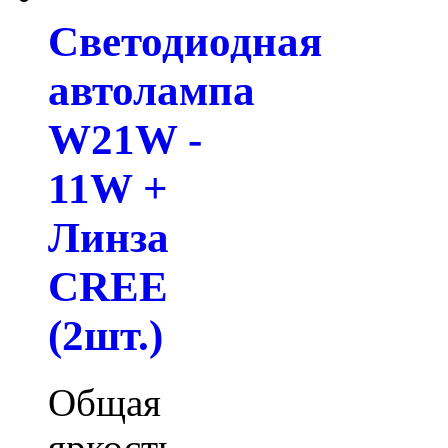
Светодиодная
автолампа
W21W -
11W +
Линза
CREE
(2шт.)
Общая
яркость