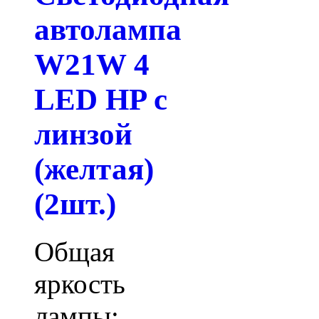
автолампа
W21W 4
LED HP с
линзой
(желтая)
(2шт.)
Общая
яркость
лампы: