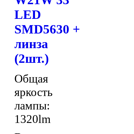
LED
SMD5630 +
линза
(2шт.)
Общая
яркость
лампы:
1320lm