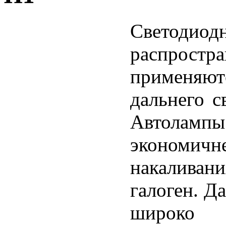
Светоди
распростр
применяю
дальнего с
Автолам
экономичн
накаливани
галоген. Д
широко 