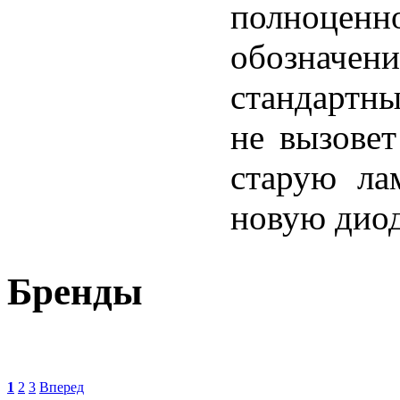
полноцен
обозначени
стандартн
не вызовет
старую ла
новую дио
Бренды
1
2
3
Вперед