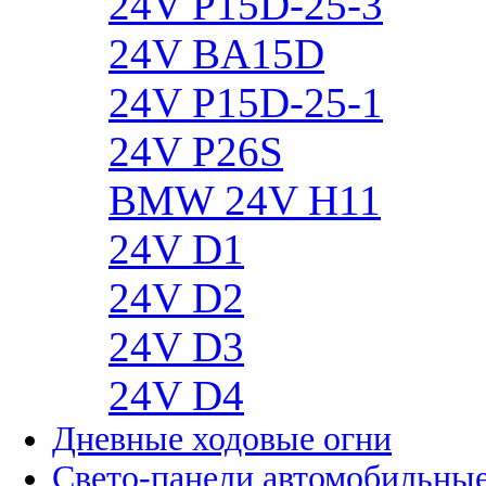
24V P15D-25-3
24V BA15D
24V P15D-25-1
24V P26S
BMW 24V H11
24V D1
24V D2
24V D3
24V D4
Дневные ходовые огни
Свето-панели автомобильны