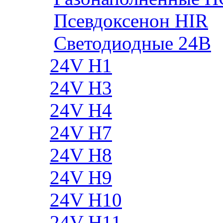
Псевдоксенон HIR
Cветодиодные 24B
24V H1
24V H3
24V H4
24V H7
24V H8
24V H9
24V H10
24V H11