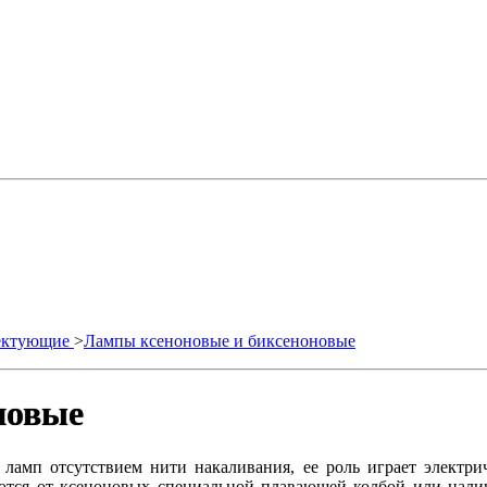
лектующие
>
Лампы ксеноновые и биксеноновые
новые
мп отсутствием нити накаливания, ее роль играет электриче
ются от ксеноновых специальной плавающей колбой или нали