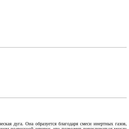
ская дуга. Она образуется благодаря смеси инертных газов,
чием подвижной шторки, что позволяет переключаться между