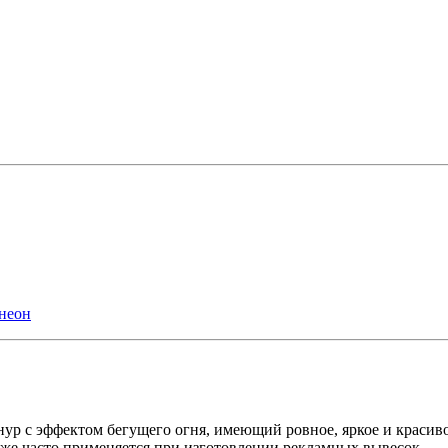
 неон
ур с эффектом бегущего огня, имеющий ровное, яркое и красиво
кже часто применяется при изготовлении рекламных вывесок.