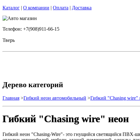
Каталог
|
О компании
|
Оплата
|
Доставка
Телефон: +7(908)911-66-15
Тверь
Дерево категорий
Главная
>
Гибкий неон автомобильный
>
Гибкий "Chasing wire"
Гибкий "Chasing wire" неон
Гибкий неон "Chasing-Wire"- это гнущийся светящийся ПВХ-шн
отделки автомобилей, мебели, зданий, помещений, одежды, та