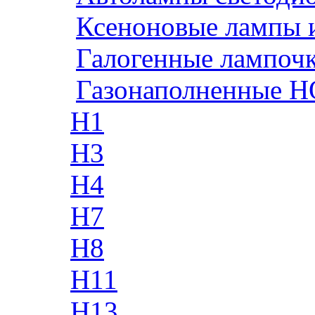
Ксеноновые лампы 
Галогенные лампоч
Газонаполненные H
H1
H3
H4
H7
H8
H11
H13