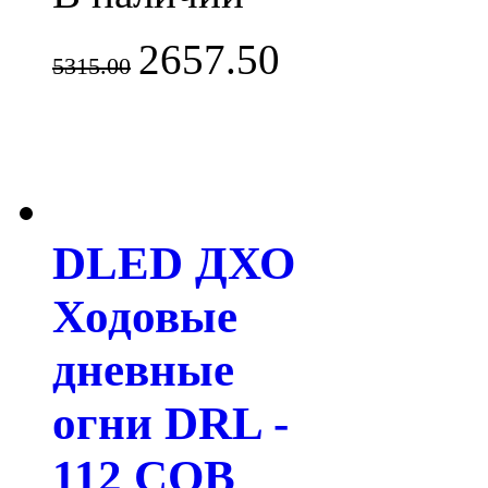
2657.50
5315.00
DLED ДХО
Ходовые
дневные
огни DRL -
112 COB