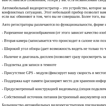
Автомобильный видеорегистратор – это устройство, которое за
конфликтных ситуациях. Этот небольшой прибор позволит вам
если вас обвиняют в том, чего вы не совершали. Более того, вы
Авто регистраторы различаются по функциональности, форме и 
- Разрешение видеоизображения (от этого зависит качество изо
- Вторая камера (записывается что происходит в салоне или по
- Широкий угол обзора (дает возможность видеть не только то ч
- Наличие и диагональ дисплея (позволяет сразу просмотреть з
- Подсветка для записи в темноте
- Присутствие GPS - модуля (фиксирует вашу скорость и место
- Поддержка карт памяти (расширяет место для хранения инфо
- Предусмотренный конструкцией видеовыход (опция подключе
- Собственный источник питания (встроенный аккумулятор осв
Большинство автомобильных видеорегистраторов предназначены