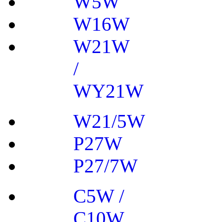
W5W
W16W
W21W
/
WY21W
W21/5W
P27W
P27/7W
C5W /
C10W