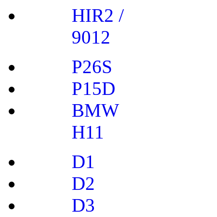
HIR2 /
9012
P26S
P15D
BMW
H11
D1
D2
D3