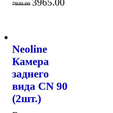
3965.00
7930.00
Neoline
Камера
заднего
вида CN 90
(2шт.)