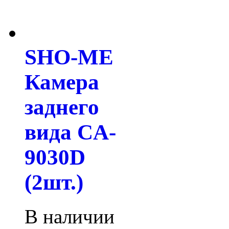
SHO-ME
Камера
заднего
вида CA-
9030D
(2шт.)
В наличии