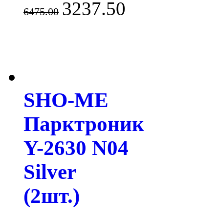
3237.50
6475.00
SHO-ME
Парктроник
Y-2630 N04
Silver
(2шт.)