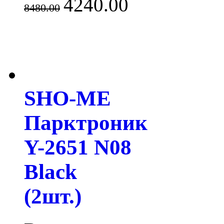
4240.00
8480.00
SHO-ME
Парктроник
Y-2651 N08
Black
(2шт.)