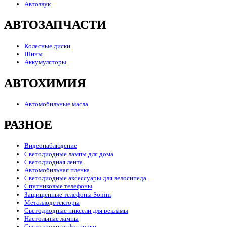
Автозвук
АВТОЗАПЧАСТИ
Колесные диски
Шины
Аккумуляторы
АВТОХИМИЯ
Автомобильные масла
РАЗНОЕ
Видеонаблюдение
Светодиодные лампы для дома
Светодиодная лента
Автомобильная пленка
Светодиодные аксессуары для велосипеда
Спутниковые телефоны
Защищенные телефоны Sonim
Металлодетекторы
Светодиодные пиксели для рекламы
Настольные лампы
Светодиодные фонарики