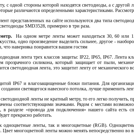
у, с одной стороны которой находятся светодиоды, а с другой
оторые различаются определенными характеристиками. Рассмотр
 лент представленных на сайте используются два типа светод
светодиоды SMD3528, примерно в три раза.
 метр.
На одном метре ленты может находиться 30, 60 или 12
сства, одно произведение выделить сильнее, другое - наоборо
, что наверняка понравится вашим гостям
одиодная лента трех классов защиты: IP22, IP65, IP67. Лента 
м прозрачного силикона, который защищает от пыли, механич
ится светодиодная лента, это защитит ленту от механического в
защитой IP67 и влагозащищенные блоки питания. Для организа
создании светящегося навесного потолка, лучше применить лент
светодиодной ленты не кратный метру, то его легко получить, пр
означены соответствующими значками. Рядом с местами возможно
, в разделе «провода для подключения» нашего сайта есть 
будет прекрасно работать.
к одноцветные ленты, так и многоцветные (RGB). Одноцветны
ого. Цвет многоцветной ленты можно менять непосредственно во в