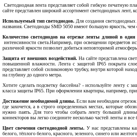
Светодиодная лента представляет собой гибкую печатную плат
сайте представлен широкий ассортимент светодиодных лент, к
Используемый тип светодиодов.
Для создания светодиодных
названия. Светодиоды SMD 5050 имеют большую яркость, чем 
Количество светодиодов на отрезке ленты длиной в один
интенсивности света.Например, при освещении предметов иску
различной яркости позволит добиться неповторимой атмосферы
Защита от внешних воздействий.
На сайте представлена свет
повышенной влажности. Лента с защитой IP65 покрыта слое
представляет собой силиконовую трубку, внутри которой наход
на глубину до одного метра.
Хотите сделать подсветку бассейна? - используйте ленту с 
класса защиты IP65. При оформлении квартиры, например, при 
Достижение необходимой длины.
Если вам необходим отрезок 
где захочется, а в строго определенных местах, которые об
нужно паять. Для того чтобы собрать ленту большой длины
коннекторов вы легко соедините несколько частей ленты и все 
Цвет свечения светодиодной ленты.
У нас представлены ка
белого, тёплого белого, красного, зеленого, синего или желт