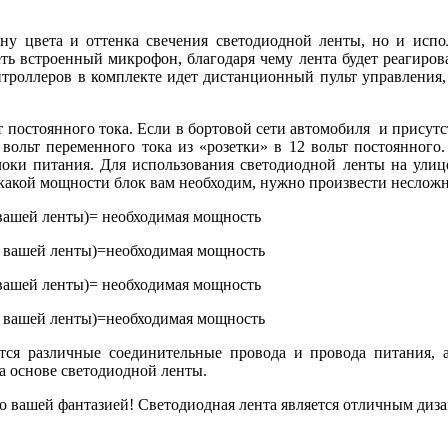
ну цвета и оттенка свечения светодиодной ленты, но и испо
еть встроенный микрофон, благодаря чему лента будет реагирова
троллеров в комплекте идет дистанционный пульт управления,
 постоянного тока. Если в бортовой сети автомобиля и присут
 вольт переменного тока из «розетки» в 12 вольт постоянного
блоки питания. Для использования светодиодной ленты на ули
какой мощности блок вам необходим, нужно произвести несложн
 вашей ленты)= необходимая мощность
а вашей ленты)=необходимая мощность
 вашей ленты)= необходимая мощность
а вашей ленты)=необходимая мощность
тся различные соединительные провода и провода питания, а
а основе светодиодной ленты.
 вашей фантазией! Светодиодная лента является отличным диза