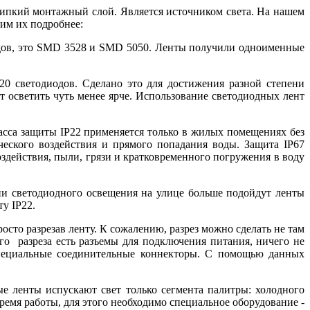
 липкий монтажный слой. Является источником света. На нашем
им их подробнее:
иодов, это SMD 3528 и SMD 5050. Ленты получили одноименные
0 светодиодов. Сделано это для достижения разной степени
т осветить чуть менее ярче. Использование светодиодных лент
класса защиты IP22 применяется только в жилых помещениях без
еского воздействия и прямого попадания воды. Защита IP67
оздействия, пыли, грязи и кратковременного погружения в воду
ции светодиодного освещения на улице больше подойдут ленты
у IP22.
осто разрезав ленту. К сожалению, разрез можно сделать не там
го разреза есть разъемы для подключения питания, ничего не
специальные соединительные коннекторы. С помощью данных
е ленты испускают свет только сегмента палитры: холодного
ремя работы, для этого необходимо специальное оборудование -