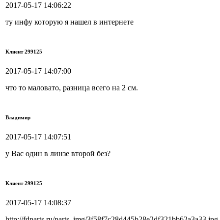
2017-05-17 14:06:22
ту инфу которую я нашел в интернете
Клиент 299125
2017-05-17 14:07:00
что то маловато, разница всего на 2 см.
Владимир
2017-05-17 14:07:51
у Вас один в линзе второй без?
Клиент 299125
2017-05-17 14:08:37
http://fdparts.ru/parts_img/3f58f7c28d445b28e2df321bb62a3a33.jpg